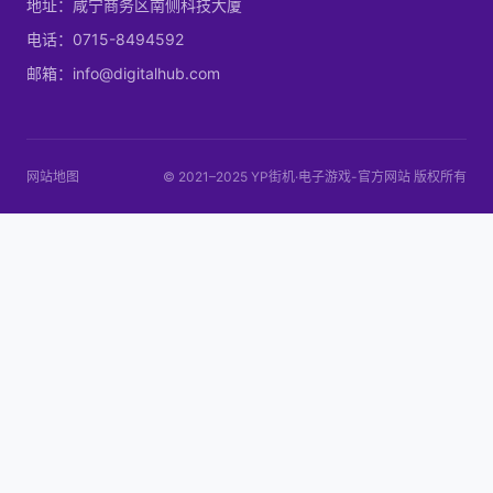
地址：咸宁商务区南侧科技大厦
电话：0715-8494592
邮箱：info@digitalhub.com
网站地图
© 2021–2025 YP街机·电子游戏-官方网站 版权所有