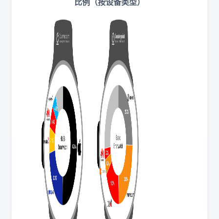
比例（按设备类型）