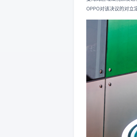
OPPO对该决议的对