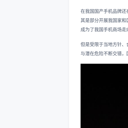
在我国国产手机品牌还
其是部分开展我国家和
成为了我国手机商场走
但是受限于当地方针、
与潜在危险不断交错，