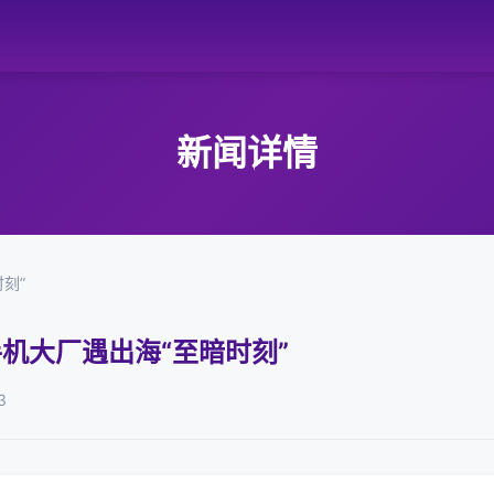
新闻详情
刻”
机大厂遇出海“至暗时刻”
3