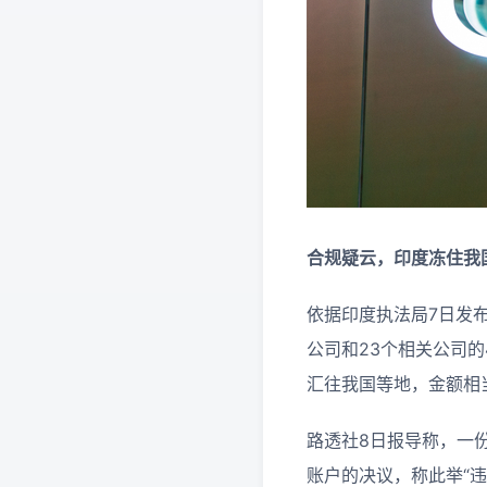
合规疑云
，
印度冻住我
依据印度执法局7日发
公司和23个相关公司的
汇往我国等地，金额相
路透社8日报导称，一
账户的决议，称此举“