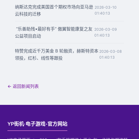
纳斯达克完成美国首个期权市场向亚马逊
2026-03-10
01:40:13
云科技的迁移
“乐善助残•最好有手” 傲翼智能康复之友
2026-03-09
01:40:13
公益项目启动
特赞完成近千万美金 B 轮融资，赫斯特资本
2026-03-08
01:40:13
领投，红杉、线性等跟投
← 返回新闻列表
YP街机·电子游戏-官方网站