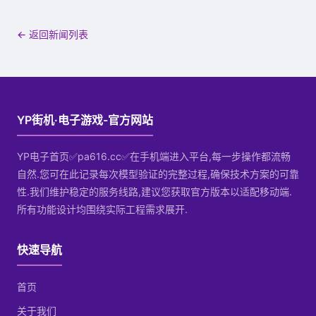
← 返回新闻列表
YP街机·电子游戏-官方网站
YP电子首页✅pa616.cc✅在手机端进入平台,每一步操作都流畅
自然.您可在此记录每次模型验证的完整过程,确保技术方案的可靠
性.我们维护稳定的服务线路,建议您获取官方版本以适配移动端.
所有功能设计均围绕实际工程需求展开.
快速导航
首页
关于我们