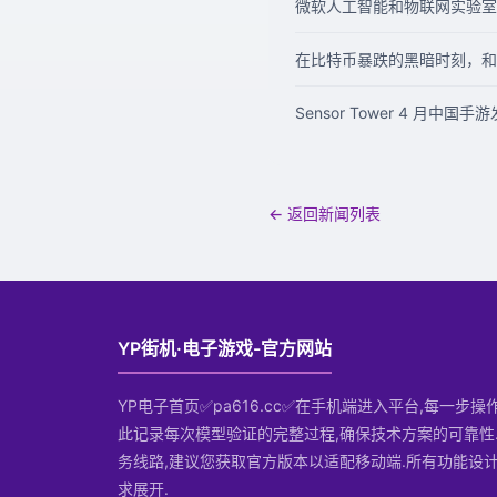
微软人工智能和物联网实验室 
在比特币暴跌的黑暗时刻，和
Sensor Tower 4 月
← 返回新闻列表
YP街机·电子游戏-官方网站
YP电子首页✅pa616.cc✅在手机端进入平台,每一步
此记录每次模型验证的完整过程,确保技术方案的可靠性
务线路,建议您获取官方版本以适配移动端.所有功能设
求展开.