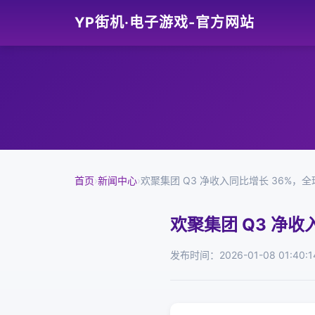
YP街机·电子游戏-官方网站
首页
›
新闻中心
›
欢聚集团 Q3 净收入同比增长 36%
欢聚集团 Q3 净
发布时间：2026-01-08 01:40:1