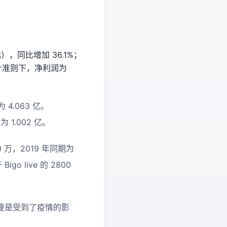
），同比增加 36.1%；
用会计准则下，净利润为
4.063 亿。
 1.002 亿。
 万，2019 年同期为
o live 的 2800
这主要是受到了疫情的影