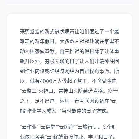
来势汹汹的新式冠状病毒让咱们度过了一个最
难忘的新年假日，大多数人默默地躺在家里不
动为国家做奉献。再三推迟的假日除了让体重
飙升以外，穷极无聊的日子让人们开端神往回
到作业岗位或许经过网络为自己找点事做。所
以，就有4000万人做起了监工，不舍昼夜的
“云监工”火神山、雷神山医院建造直播。疫情
之下，足不出户，运用一台互联网设备在“云
端”作业学习成为了当时最佳的日子方式。
“云作业”“云讲堂”“云医疗”“云旅行”……多个职
业依托各类“云”终端衔接作业、学习和日子。