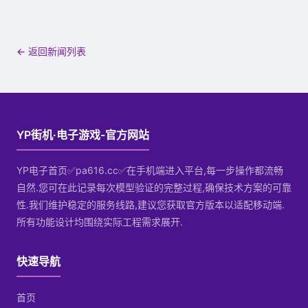
← 返回新闻列表
YP街机·电子游戏-官方网站
YP电子首页✅pa616.cc✅在手机端进入平台,每一步操作都流畅
自然.您可在此记录每次模型验证的完整过程,确保技术方案的可靠
性.我们维护稳定的服务线路,建议您获取官方版本以适配移动端.
所有功能设计均围绕实际工程需求展开.
快速导航
首页