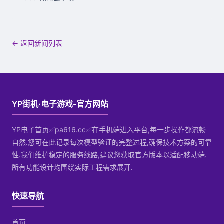
← 返回新闻列表
YP街机·电子游戏-官方网站
YP电子首页✅pa616.cc✅在手机端进入平台,每一步操作都流畅
自然.您可在此记录每次模型验证的完整过程,确保技术方案的可靠
性.我们维护稳定的服务线路,建议您获取官方版本以适配移动端.
所有功能设计均围绕实际工程需求展开.
快速导航
首页