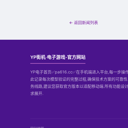
← 返回新闻列表
YP街机·电子游戏-官方网站
YP电子首页✅pa616.cc✅在手机端进入平台,每一步
此记录每次模型验证的完整过程,确保技术方案的可靠性
务线路,建议您获取官方版本以适配移动端.所有功能设
求展开.