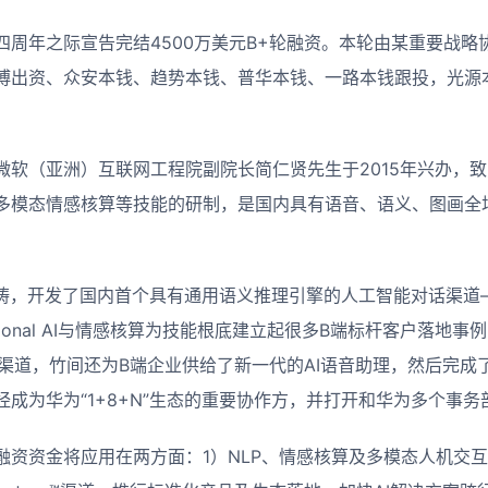
四周年之际宣告完结4500万美元B+轮融资。本轮由某重要战略
博出资、众安本钱、趋势本钱、普华本钱、一路本钱跟投，光源
微软（亚洲）互联网工程院副院长简仁贤先生于2015年兴办，
多模态情感核算等技能的研制，是国内具有语音、语义、图画全
畴，开发了国内首个具有通用语义推理引擎的人工智能对话渠道—Bot
sational AI与情感核算为技能根底建立起很多B端标杆客户落地
ry™渠道，竹间还为B端企业供给了新一代的AI语音助理，然后完成了to
成为华为“1+8+N”生态的重要协作方，并打开和华为多个事
融资资金将应用在两方面：1）NLP、情感核算及多模态人机交