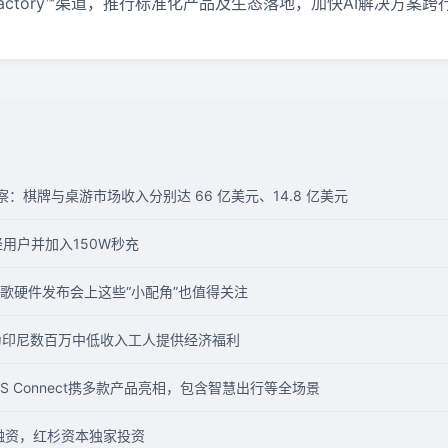
Factory™渠道，推行标准化产品及生态落地，加快AI解决方案
察：棋牌与桌游市场收入分别达 66 亿美元、14.8 亿美元
轻用户并加入150W秒充
歌硬件发布会上这些“小配角”也值得关注
美元，为印尼数百万中低收入工人提供经济福利
OS Connect携多款产品亮相，包含智慧出行等全场景
 轮融资，红杉资本独家投资