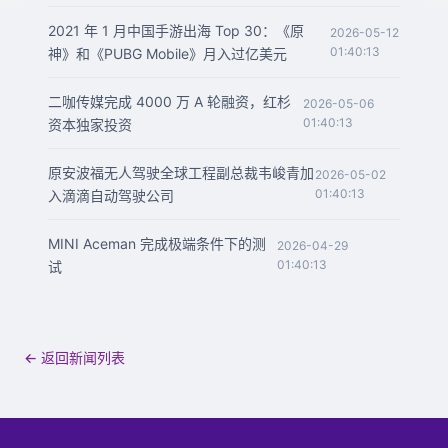
2021 年 1 月中国手游出海 Top 30：《原
2026-05-12
01:40:13
神》和《PUBG Mobile》月入过亿美元
二咖传媒完成 4000 万 A 轮融资，红杉
2026-05-06
01:40:13
资本独家投资
原安波福无人驾驶全球工程副总裁韦峻青加
2026-05-02
01:40:13
入滴滴自动驾驶公司
MINI Aceman 完成极端条件下的测
2026-04-29
01:40:13
试
← 返回新闻列表