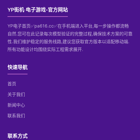
YP街机·电子游戏-官方网站
YP电子首页✅pa616.cc✅在手机端进入平台,每一步操作都流畅
自然.您可在此记录每次模型验证的完整过程,确保技术方案的可靠
性.我们维护稳定的服务线路,建议您获取官方版本以适配移动端.
所有功能设计均围绕实际工程需求展开.
快速导航
首页
关于我们
新闻中心
联系我们
联系方式