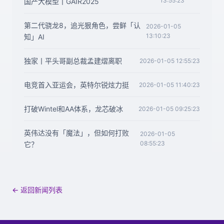
13:55:23
国产大模型丨GAIR2025
第二代骁龙8，追光狠角色，尝鲜「认
2026-01-05
13:10:23
知」AI
独家丨平头哥副总裁孟建熠离职
2026-01-05 12:55:23
电竞首入亚运会，英特尔锐炫力挺
2026-01-05 11:40:23
打破Wintel和AA体系，龙芯破冰
2026-01-05 09:25:23
英伟达没有「魔法」，但如何打败
2026-01-05
08:55:23
它？
← 返回新闻列表