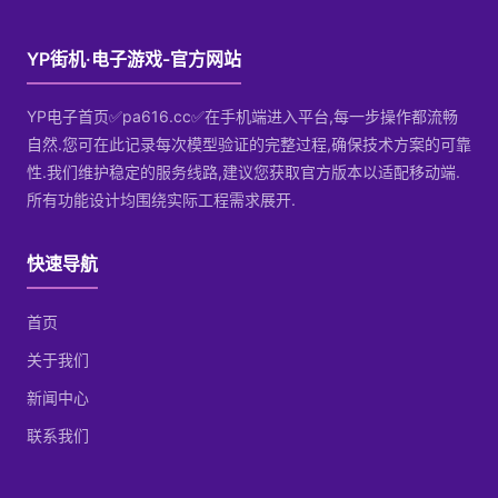
YP街机·电子游戏-官方网站
YP电子首页✅pa616.cc✅在手机端进入平台,每一步操作都流畅
自然.您可在此记录每次模型验证的完整过程,确保技术方案的可靠
性.我们维护稳定的服务线路,建议您获取官方版本以适配移动端.
所有功能设计均围绕实际工程需求展开.
快速导航
首页
关于我们
新闻中心
联系我们