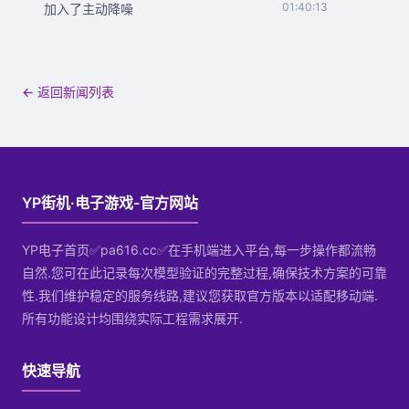
01:40:13
加入了主动降噪
← 返回新闻列表
YP街机·电子游戏-官方网站
YP电子首页✅pa616.cc✅在手机端进入平台,每一步操作都流畅
自然.您可在此记录每次模型验证的完整过程,确保技术方案的可靠
性.我们维护稳定的服务线路,建议您获取官方版本以适配移动端.
所有功能设计均围绕实际工程需求展开.
快速导航