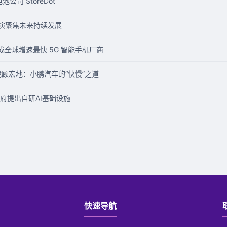
池公司 StoreDot
B 线上路演聚焦未来持续发展
vo 成全球增速最快 5G 智能手机厂商
车总裁顾宏地：小鹏汽车的“快慢”之道
府提出自研AI基础设施
快速导航