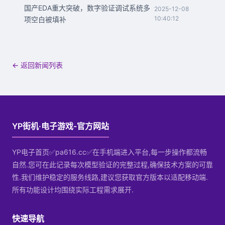
国产EDA重大突破，数字验证调试系统多
2025-12-08
10:40:12
项空白被填补
← 返回新闻列表
YP街机·电子游戏-官方网站
YP电子首页✅pa616.cc✅在手机端进入平台,每一步操作都流畅
自然.您可在此记录每次模型验证的完整过程,确保技术方案的可靠
性.我们维护稳定的服务线路,建议您获取官方版本以适配移动端.
所有功能设计均围绕实际工程需求展开.
快速导航