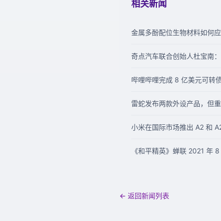
相关新闻
金属多酚配位生物材料如何应用
奇点汽车联合创始人杜宝南：
哔哩哔哩完成 8 亿美元可
雷蛇发布两款外设产品，但重头戏是
小米在国际市场推出 A2 和 A2
《和平精英》蝉联 2021 年
← 返回新闻列表