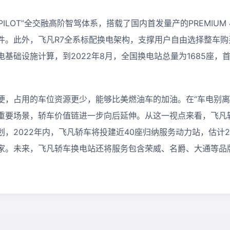
G PILOT”全交融高阶智驾体系，搭载了国内首发量产的PREMIUM
件。此外，飞凡R7全系标配换电架构，支撑用户自由选择整车购
基础设施计算，到2022年8月，全国换电站总量为1685座，
便，占用的车位资源更少，能够比美燃油车的加油。在“车电别离
重要场景，轿车价值链进一步向后延伸。从这一视点来看，飞凡
，2022年内，飞凡轿车将投建近40座归纳服务动力站，估计20
00家。未来，飞凡轿车换电站还将服务包含荣威、名爵、大通等品