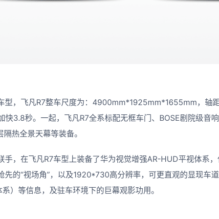
，飞凡R7整车尺度为：4900mm*1925mm*1655mm，轴
加快3.8秒。一起，飞凡R7全系标配无框车门、BOSE剧院级音
双层隔热全景天幕等装备。
手，在飞凡R7车型上装备了华为视觉增强AR-HUD平视体系，
中抢先的“视场角”，以及1920*730高分辨率，可更直观的显现
佐体系）等信息，及驻车环境下的巨幕观影功用。