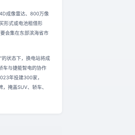
 4D成像雷达、800万像
买形式或电池租借形
首要会集在东部滨海省市
”的状态下，换电站将成
轿车与捷能智电的协作
23年投建300家，
牌，掩盖SUV、轿车、