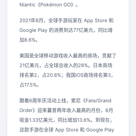
Niantic《Pokémon GO》。
2021年8月，全球手游玩家在 App Store 和
Google Play 的消费到达77亿美元，同比增
加8.6%。
美国是全球移动游戏收入最高的商场，贡献了
21亿美元，占全球总收入的28%。日本商场
排名第2，占20.8%；我国iOS商场排名第3，
占17.5%。
跟着6周年庆活动上线，索尼《Fate/Grand
Order》迎来曩昔两年收入最高的月份，8月
吸金1.33亿美元，同比增加13.6%。到现在，
这款手游在全球 App Store 和 Google Play