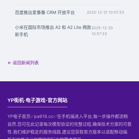
百度推出爱番番 CRM 开放平台
2025-12-21 10:57:33
小米在国际市场推出 A2 和 A2 Lite 两款
2025-12-20
10:57:33
新手机
← 返回新闻列表
YP街机·电子游戏-官方网站
YP电子首页✅pa616.cc✅在手机端进入平台,每一步操作都流畅
自然.您可在此记录每次模型验证的完整过程,确保技术方案的可靠
性.我们维护稳定的服务线路,建议您获取官方版本以适配移动端.