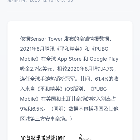
依据Sensor Tower 发布的商铺情报数据，
2021年8月腾讯《平和精英》和《PUBG
Mobile》在全球 App Store 和 Google Play
吸金2.7亿美元，相较2020年8月增加4.7%，
连任全球手游热销榜冠军。其间，61.4%的收
入来自《平和精英》iOS版别，《PUBG
Mobile》在美国和土耳其商场的收入别离占
9%和6.5%。（阐明：数据不包括我国及其他
区域第三方安卓商场。）