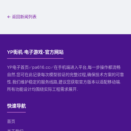
← 返回新闻列表
YP街机·电子游戏-官方网站
YP电子首页✅pa616.cc✅在手机端进入平台,每一步操作都流畅
自然.您可在此记录每次模型验证的完整过程,确保技术方案的可靠
性.我们维护稳定的服务线路,建议您获取官方版本以适配移动端.
所有功能设计均围绕实际工程需求展开.
快速导航
首页