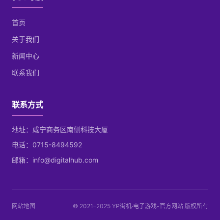
首页
关于我们
新闻中心
联系我们
联系方式
地址：咸宁商务区南侧科技大厦
电话：0715-8494592
邮箱：info@digitalhub.com
网站地图
© 2021–2025 YP街机·电子游戏-官方网站 版权所有