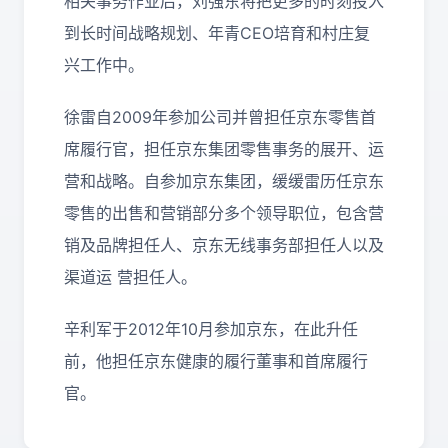
相关事务作业后，刘强东将把更多的时刻投入
到长时间战略规划、年青CEO培育和村庄复
兴工作中。
徐雷自2009年参加公司并曾担任京东零售首
席履行官，担任京东集团零售事务的展开、运
营和战略。自参加京东集团，缓缓雷历任京东
零售的出售和营销部分多个领导职位，包含营
销及品牌担任人、京东无线事务部担任人以及
渠道运 营担任人。
辛利军于2012年10月参加京东，在此升任
前，他担任京东健康的履行董事和首席履行
官。