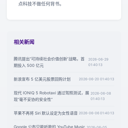
点科技不做任何背书。
相关新闻
腾讯提出“可持续社会价值创新”战略，首
2026-06-29
01:40:13
期投入 500 亿元
新浪宣布 5 亿美元股票回购计划
2026-06-20 01:40:13
现代 IONIQ 5 Robotaxi 通过驾照测试，展
2026-06-08
01:40:13
现“毫不妥协的安全性”
苹果不再将 Siri 默认设定为女性语音
2026-06-06 01:40:13
Google 公布只能听歌的 YouTube Music
2026-06-05