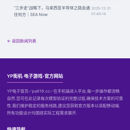
“三步走”战略下，马来西亚半导体之路会通
2025-12-21
01:40:14
往何方｜SEA Now
← 返回新闻列表
YP街机·电子游戏-官方网站
YP电子首页✅pa616.cc✅在手机端进入平台,每一步操作都流畅
自然.您可在此记录每次模型验证的完整过程,确保技术方案的可靠
性.我们维护稳定的服务线路,建议您获取官方版本以适配移动端.
所有功能设计均围绕实际工程需求展开.
快速导航