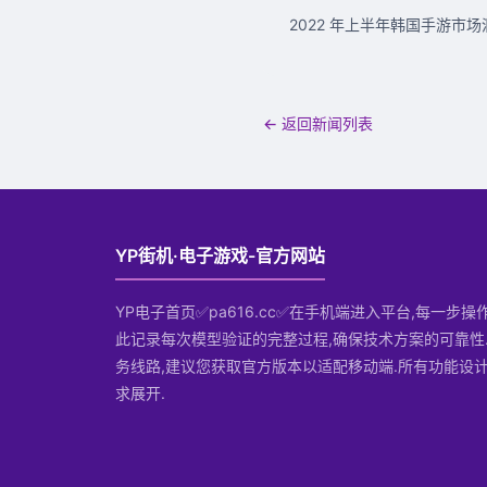
2022 年上半年韩国手游市场洞
← 返回新闻列表
YP街机·电子游戏-官方网站
YP电子首页✅pa616.cc✅在手机端进入平台,每一步
此记录每次模型验证的完整过程,确保技术方案的可靠性
务线路,建议您获取官方版本以适配移动端.所有功能设
求展开.