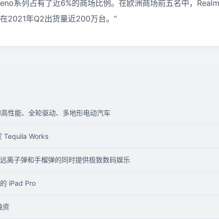
和Reno系列占有了近6%的商场比例。在欧洲商场前五名中，Rea
列在2021年Q2出货量近200万台。”
奇特的高性能、全轮驱动、多地形电动汽车
quila Works
远离子弹和手榴弹的同时提供极致数码娱乐
Pad Pro
元融资