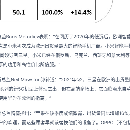
tics副总监Boris Metodiev表明：“在阅历了2020年的低沉后，欧
点是小米初次成为欧洲出货量最大的智能手机厂商。小米智能手
长时间领导者三星。小米已经在俄罗斯、乌克兰、西班牙和意大利
厚的功用和高性价比所信服。”
tics履行总监Neil Mawston弥补道：“2021年Q2，三星在欧洲的出
y A系列的新5G机型上体现杰出，但在高端商场上，它面临着来
使用华为在欧洲的撤离。”
ytics高档总监隋倩指出：“苹果在该季度成绩微弱，出货量同比增加16%，
户的欢迎，而这些顾客早就该替换他们的设备了。OPPO（不包括R