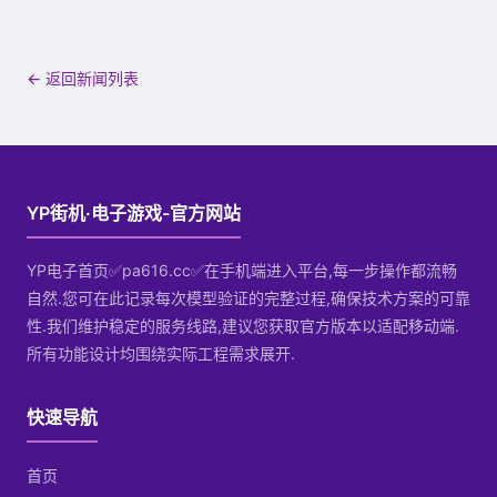
← 返回新闻列表
YP街机·电子游戏-官方网站
YP电子首页✅pa616.cc✅在手机端进入平台,每一步操作都流畅
自然.您可在此记录每次模型验证的完整过程,确保技术方案的可靠
性.我们维护稳定的服务线路,建议您获取官方版本以适配移动端.
所有功能设计均围绕实际工程需求展开.
快速导航
首页