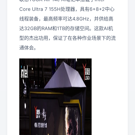
Core Ultra 7 155H处理器，具有6+8+2中心
线程装备，最高频率可达4.8GHz，并供给高
达32GB的RAM和1TB的存储空间。这款AI机
型的杰出功用，保证了在各种作业场景下的流
通体会。