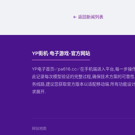
← 返回新闻列表
YP街机·电子游戏-官方网站
YP电子首页✅pa616.cc✅在手机端进入平台,每一步
此记录每次模型验证的完整过程,确保技术方案的可靠性
务线路,建议您获取官方版本以适配移动端.所有功能设
求展开.
网站地图