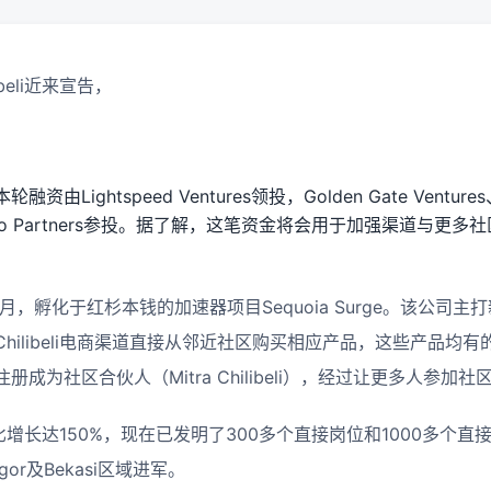
beli
近来宣告，
本轮融资由
Lightspeed Ventures
领投，
Golden Gate Ventures
o Partners
参投。据了解，这笔资金将会用于加强渠道与更多社
月，孵化于红杉本钱的加速器项目
Sequoia Surge
。该公司主打
Chilibeli
电商渠道直接从邻近社区购买相应产品，这些产品均有
注册成为社区合伙人（
Mitra Chilibeli
），经过让更多人参加社
比增长达
150%
，现在已发明了
300
多个直接岗位和
1000
多个直
or及Bekasi区域进军。