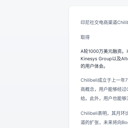
印尼社交电商渠道
Chili
取得
A
轮
1000
万美元融资。
Kinesys Group
以及
Alt
的用户体会。
Chilibeli
成立于上一年
7
商概念，用户能够经过
给。此外，用户也能够
Chilibeli
表明，其月环
道的扩张，未来将向Bog