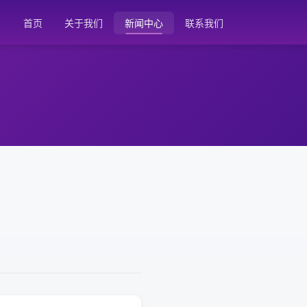
首页
关于我们
新闻中心
联系我们