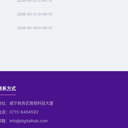
2026-05-22 01:40:13
2026-05-21 01:40:13
2026-05-16 01:40:13
联系方式
地址：咸宁商务区南侧科技大厦
电话：0715-8494592
箱：info@digitalhub.com