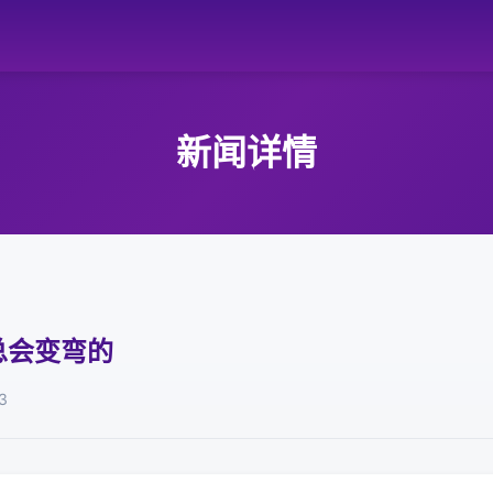
新闻详情
总会变弯的
3