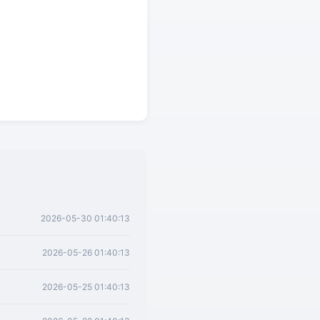
2026-05-30 01:40:13
2026-05-26 01:40:13
2026-05-25 01:40:13