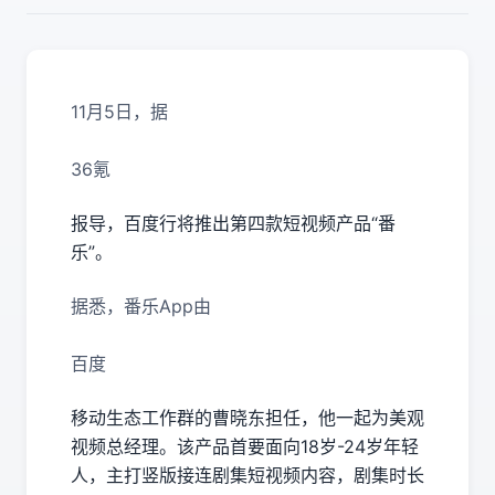
11月5日，据
36氪
报导，百度行将推出第四款短视频产品“番
乐”。
据悉，番乐App由
百度
移动生态工作群的曹晓东担任，他一起为美观
视频总经理。该产品首要面向18岁-24岁年轻
人，主打竖版接连剧集短视频内容，剧集时长