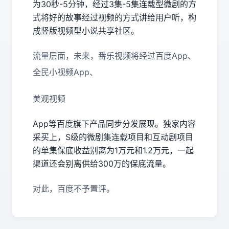
为30秒-5分钟，经过3集-5集连载型微剧的方
式将好的故事经过视频的方式讲给用户听，构
成竖版视频型小说共享社区。
流量层面，未来，番乐视频将经过百度App、
全民小视频App、
美观视频
App等百度旗下产品同步分发展现。独家内容
采买上，S级的微剧集连载项目和互动剧项目
的单集保底收益别离为1万元和1.2万元，一起
渠道还会别离供给300万的保底流量。
对此，百度不予置评。