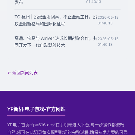
01:40:13
发布
TC 杭州 | 蚂蚁金服胡喜：不止金融工具，蚂
2026-05-18
01:40:13
蚁金服新格局和国际化征程
高通、宝马与 Arriver 达成长期战略合作，共
2026-05-15
01:40:13
同开发下一代自动驾驶技术
← 返回新闻列表
YP街机·电子游戏-官方网站
YP电子首页✅pa616.cc✅在手机端进入平台,每一步操作都流畅
自然.您可在此记录每次模型验证的完整过程,确保技术方案的可靠