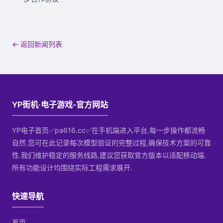
← 返回新闻列表
YP街机·电子游戏-官方网站
YP电子首页✅pa616.cc✅在手机端进入平台,每一步操作都流畅
自然.您可在此记录每次模型验证的完整过程,确保技术方案的可靠
性.我们维护稳定的服务线路,建议您获取官方版本以适配移动端.
所有功能设计均围绕实际工程需求展开.
快速导航
首页