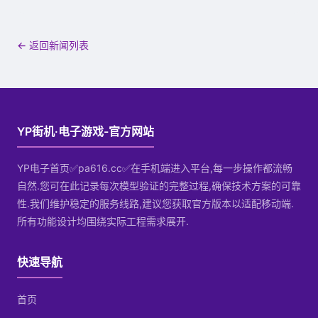
← 返回新闻列表
YP街机·电子游戏-官方网站
YP电子首页✅pa616.cc✅在手机端进入平台,每一步操作都流畅
自然.您可在此记录每次模型验证的完整过程,确保技术方案的可靠
性.我们维护稳定的服务线路,建议您获取官方版本以适配移动端.
所有功能设计均围绕实际工程需求展开.
快速导航
首页