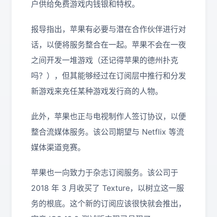
户供给免费游戏内钱银和特权。
报导指出，苹果有必要与潜在合作伙伴进行对
话，以便将服务整合在一起。苹果不会在一夜
之间开发一堆游戏（还记得苹果的德州扑克
吗？），但其能够经过在订阅层中推行和分发
新游戏来充任某种游戏发行商的人物。
此外，苹果也正与电视制作人签订协议，以便
整合流媒体服务。该公司期望与 Netflix 等流
媒体渠道竞赛。
苹果也一向致力于杂志订阅服务。该公司于
2018 年 3 月收买了 Texture，以树立这一服
务的根底。这个新的订阅应该很快就会推出，