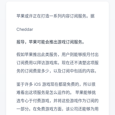
苹果或许正在打造一系列内容订阅服务。据
Cheddar
报导，苹果可能会推出游戏订阅服务。
假如苹果推出此类服务，用户则能够按月付出
订阅费用以拜访游戏库。现在还不清楚这项服
务的订阅费是多少，以及订阅中包括的内容。
鉴于许多 iOS 游戏现在都是免费的，所以很
难看出这项服务是怎么运作的。 苹果能够挑
选专心于付费游戏，并将这些游戏作为订阅的
一部分。在免费游戏方面，该公司还能够为用