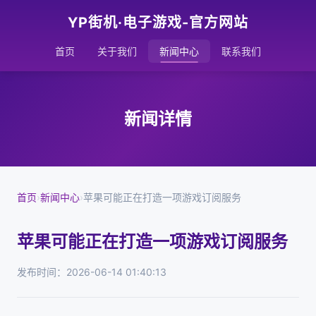
YP街机·电子游戏-官方网站
首页
关于我们
新闻中心
联系我们
新闻详情
首页
›
新闻中心
›
苹果可能正在打造一项游戏订阅服务
苹果可能正在打造一项游戏订阅服务
发布时间：2026-06-14 01:40:13