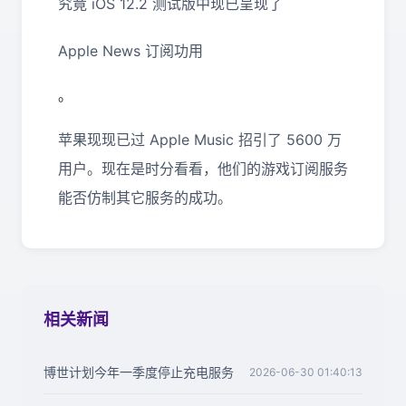
究竟 iOS 12.2 测试版中现已呈现了
Apple News 订阅功用
。
苹果现现已过 Apple Music 招引了 5600 万
用户。现在是时分看看，他们的游戏订阅服务
能否仿制其它服务的成功。
相关新闻
博世计划今年一季度停止充电服务
2026-06-30 01:40:13