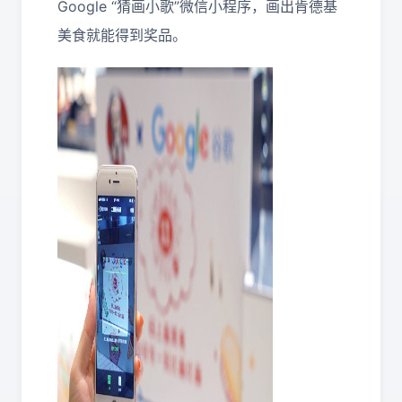
Google “猜画小歌”微信小程序，画出肯德基
美食就能得到奖品。