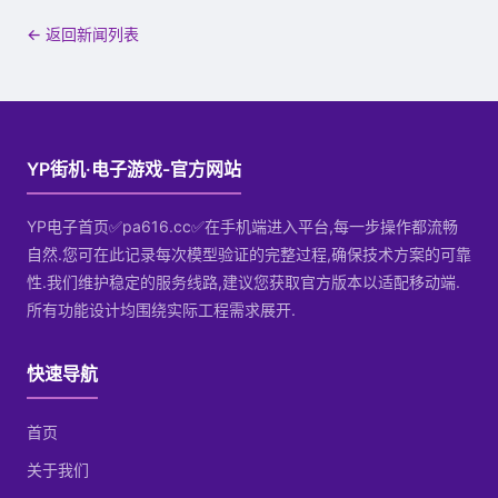
← 返回新闻列表
YP街机·电子游戏-官方网站
YP电子首页✅pa616.cc✅在手机端进入平台,每一步操作都流畅
自然.您可在此记录每次模型验证的完整过程,确保技术方案的可靠
性.我们维护稳定的服务线路,建议您获取官方版本以适配移动端.
所有功能设计均围绕实际工程需求展开.
快速导航
首页
关于我们