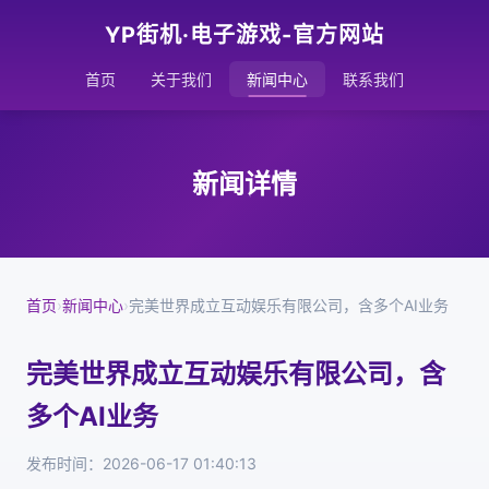
YP街机·电子游戏-官方网站
首页
关于我们
新闻中心
联系我们
新闻详情
首页
›
新闻中心
›
完美世界成立互动娱乐有限公司，含多个AI业务
完美世界成立互动娱乐有限公司，含
多个AI业务
发布时间：2026-06-17 01:40:13