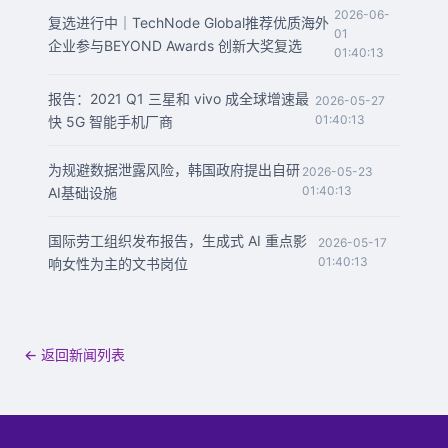
2026-06-
复选进行中｜TechNode Global推荐优质海外
01
企业参与BEYOND Awards 创新大奖复选
01:40:13
报告：2021 Q1 三星和 vivo 成全球增速最
2026-05-27
01:40:13
快 5G 智能手机厂商
为规避数据泄露风险，韩国政府提出自研
2026-05-23
01:40:13
AI基础设施
国际劳工组织发布报告，生成式 AI 重点影
2026-05-17
01:40:13
响女性为主的文书岗位
← 返回新闻列表