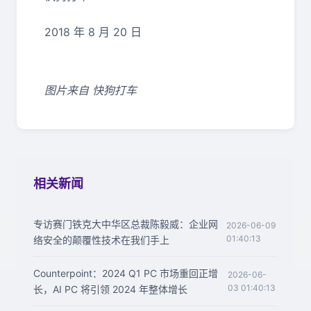
2018 年 8 月 20 日
图片来自 快狗打车
相关新闻
专访赛门铁克大中华区总裁陈毅威：企业网
2026-06-09
01:40:13
络安全的颠覆性技术在我们手上
Counterpoint：2024 Q1 PC 市场重回正增
2026-06-
03 01:40:13
长，AI PC 将引领 2024 年整体增长