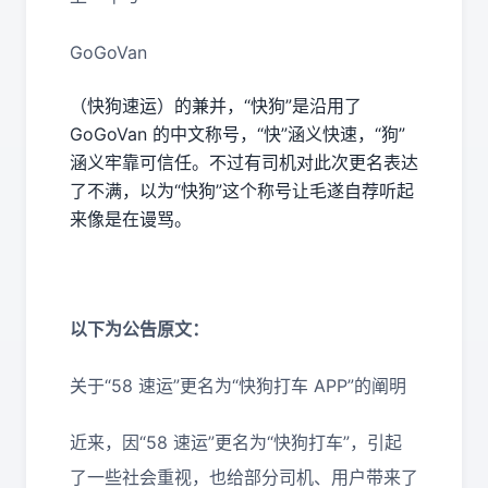
GoGoVan
（快狗速运）的兼并，“快狗”是沿用了
GoGoVan 的中文称号，“快”涵义快速，“狗”
涵义牢靠可信任。不过有司机对此次更名表达
了不满，以为“快狗”这个称号让毛遂自荐听起
来像是在谩骂。
以下为公告原文：
关于“58 速运”更名为“快狗打车 APP”的阐明
近来，因“58 速运”更名为“快狗打车”，引起
了一些社会重视，也给部分司机、用户带来了