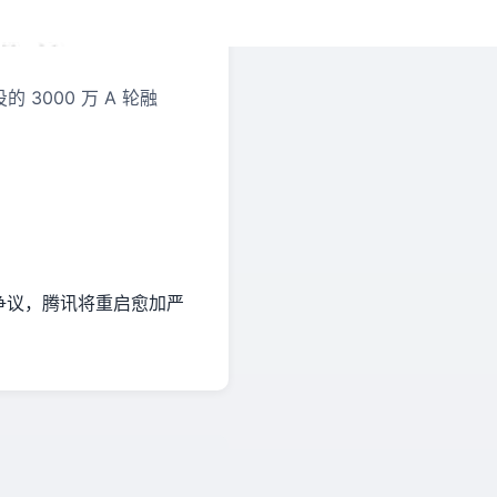
3000 万 A 轮融
多争议，腾讯将重启愈加严