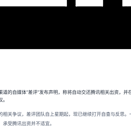
渠道的自媒体“差评”发布声明，称将自动交还腾讯相关出资，并
议。
的相关争议，差评团队自上星期起，现已继续打开自查与反思。
，承受腾讯出资并不适宜。