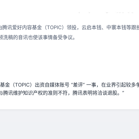
得由腾讯爱好内容基金（TOPIC）领投，云启本钱、中寰本钱等跟投的 
频洗稿的音讯也使该事情备受争议。
基金（TOPIC）出资自媒体账号 “差评” 一事，在业界引起较
与腾讯维护知识产权的准则不符，腾讯表明将洽谈退股。”