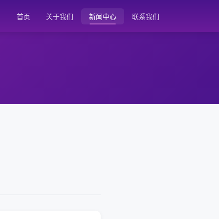
首页
关于我们
新闻中心
联系我们