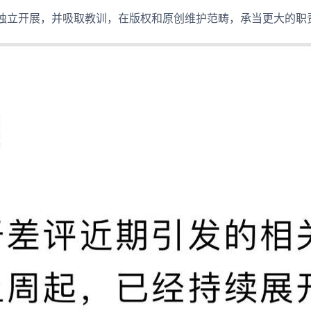
独立开展，并吸取教训，在版权和原创维护范畴，承当更大的职