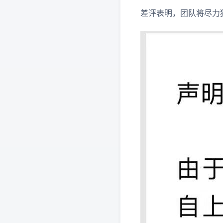
差评表明，团队将尽力