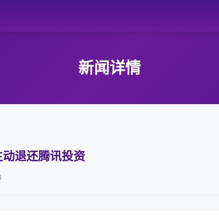
新闻详情
主动退还腾讯投资
4