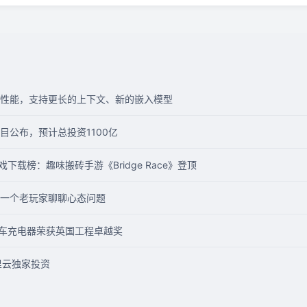
，提升 AI性能，支持更长的上下文、新的嵌入模型
目公布，预计总投资1100亿
游戏下载榜：趣味搬砖手游《Bridge Race》登顶
一个老玩家聊聊心态问题
电动汽车充电器荣获英国工程卓越奖
里云独家投资