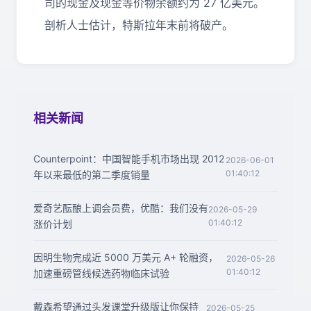
司的现金及现金等价物余额约为 27 亿美元。
剖析人士估计，特斯拉年末前将破产。
相关新闻
Counterpoint：中国智能手机市场出现 2012
2026-06-01
01:40:12
年以来最低的第二季度销量
爱奇艺酝酿上调会员费，优酷：我们没有
2026-05-29
01:40:12
涨价计划
因明生物完成近 5000 万美元 A+ 轮融资，
2026-05-26
01:40:12
加速重磅管线候选药物临床试验
戴森希望通过头发课堂升级版让你保持
2026-05-25