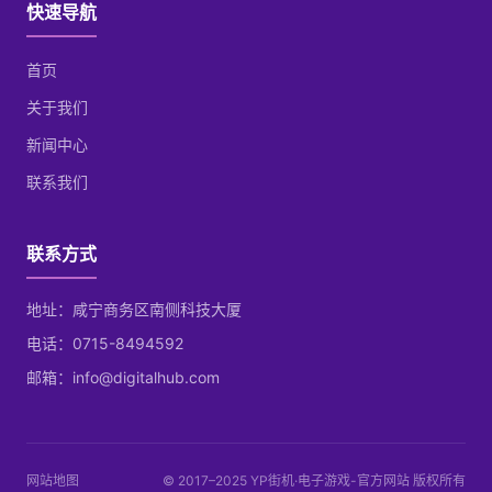
快速导航
首页
关于我们
新闻中心
联系我们
联系方式
地址：咸宁商务区南侧科技大厦
电话：0715-8494592
邮箱：info@digitalhub.com
网站地图
© 2017–2025 YP街机·电子游戏-官方网站 版权所有