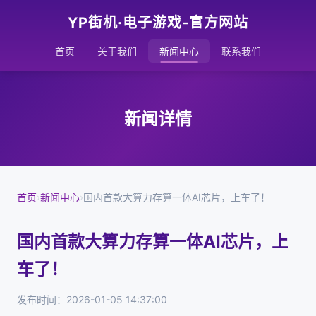
YP街机·电子游戏-官方网站
首页
关于我们
新闻中心
联系我们
新闻详情
首页
›
新闻中心
›
国内首款大算力存算一体AI芯片，上车了！
国内首款大算力存算一体AI芯片，上
车了！
发布时间：2026-01-05 14:37:00