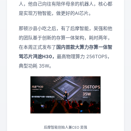
人，他自己向往有陪伴母亲的机器人，核心都
是实现万物智能，做更好的AI芯片。
那顿沙县小吃之后，有了后摩智能，吴强和他
的团队基于创新的存算一体架构，耗时两年，
在本周正式发布了
国内首款大算力存算一体智
驾芯片鸿途H30，
最高物理算力 256TOPS，
典型功耗 35W。
后摩智能创始人兼CEO 吴强