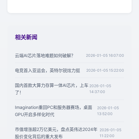
相关新闻
云端AI芯片落地难题如何破解？
2026-01-05 16:07:00
电竞首入亚运会，英特尔锐炫力挺
2026-01-05 15:22:00
国内首款大算力存算一体AI芯片，上车
2026-01-05
14:37:00
了！
Imagination重回PC和服务器赛场，桌面
2026-01-05
13:52:00
GPU开启多样化时代
市值增涨超2万亿美元，盘点英伟达2024年
2026-01-05
11:22:00
股价变化背后的重大发布