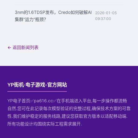
3nm的1.6TDSP发布，Credo如何破解AI
2026-01-05
09:37:00
集群“运力”瓶颈？
← 返回新闻列表
YP街机·电子游戏-官方网站
YP电子首页✅pa616.cc✅在手机端进入平台,每一步操作都流畅
自然.您可在此记录每次模型验证的完整过程,确保技术方案的可靠
性.我们维护稳定的服务线路,建议您获取官方版本以适配移动端.
所有功能设计均围绕实际工程需求展开.