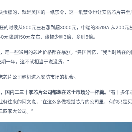
块蛋糕的，就是美国的一纸禁令，这一纸禁令也让安防芯片甚至
狂的时候从500元左右涨到超3000元，中端的3519A 从200元
也从40元涨到150元左右，涨幅少则3倍，多则6倍。
，
连一些通用的芯片价格都在暴涨。”建国回忆，“我当时所在
交期一年，这不就相当于说没货。”
觉芯片公司趁机进入安防市场的机会。
后，国内二三十家芯片公司都想在这个市场分一杯羹。”
有十多年
业务往来的阿文说，“在这么多做视觉芯片的公司里，有的只是买
三四家大公司。”