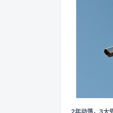
2年动荡，3大