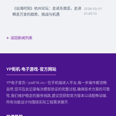
《出海时刻》杭州论坛：走进东南亚，走进
2026-05-01
01:40:13
瞬息万变的趋势、挑战与机遇
← 返回新闻列表
YP街机·电子游戏-官方网站
YP电子首页✅pa616.cc✅在手机端进入平台,每一步操作都流畅
自然.您可在此记录每次模型验证的完整过程,确保技术方案的可靠
性.我们维护稳定的服务线路,建议您获取官方版本以适配移动端.
所有功能设计均围绕实际工程需求展开.