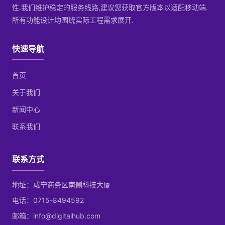
性.我们维护稳定的服务线路,建议您获取官方版本以适配移动端.
所有功能设计均围绕实际工程需求展开.
快速导航
首页
关于我们
新闻中心
联系我们
联系方式
地址：咸宁商务区南侧科技大厦
电话：0715-8494592
邮箱：info@digitalhub.com