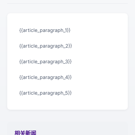
{{article_paragraph_1}}
{{article_paragraph_2}}
{{article_paragraph_3}}
{{article_paragraph_4}}
{{article_paragraph_5}}
相关新闻