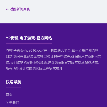
← 返回新闻列表
YP街机·电子游戏-官方网站
YP电子首页✅pa616.cc✅在手机端进入平台,每一步操作都流畅
自然.您可在此记录每次模型验证的完整过程,确保技术方案的可靠
性.我们维护稳定的服务线路,建议您获取官方版本以适配移动端.
所有功能设计均围绕实际工程需求展开.
快速导航
首页
关于我们