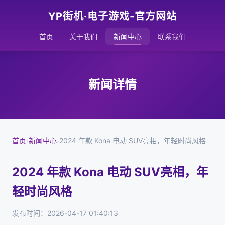
YP街机·电子游戏-官方网站
首页
关于我们
新闻中心
联系我们
新闻详情
首页
›
新闻中心
›
2024 年款 Kona 电动 SUV亮相，年轻时尚风格
2024 年款 Kona 电动 SUV亮相，年
轻时尚风格
发布时间：2026-04-17 01:40:13