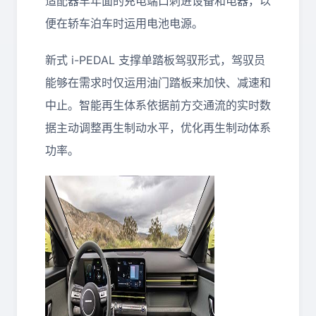
适配器早年面的充电端口刺进设备和电器，以
便在轿车泊车时运用电池电源。
新式 i-PEDAL 支撑单踏板驾驭形式，驾驭员
能够在需求时仅运用油门踏板来加快、减速和
中止。智能再生体系依据前方交通流的实时数
据主动调整再生制动水平，优化再生制动体系
功率。