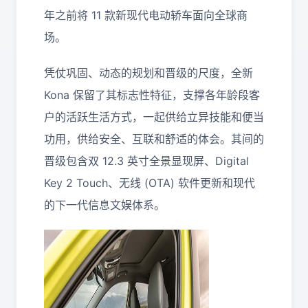
年之前将 11 款新现代电动轿车面向全球商
场。
凭仗巩固、动态的规划和晋级的尺度，全新
Kona 保留了其标志性特征，支撑各年龄段客
户的活跃生活方式，一起供给立异技能和便当
功用，供给安全、互联和舒适的体会。其间的
晋级包含双 12.3 英寸全景显现屏、Digital
Key 2 Touch、无线 (OTA) 软件更新和现代
的下一代信息文娱体系。