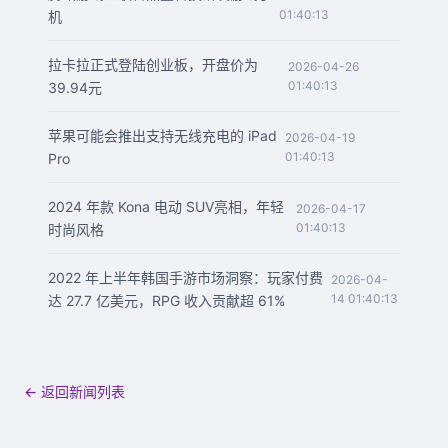
01:40:13
机
拉卡拉正式登陆创业板，开盘价为
2026-04-26
01:40:13
39.94元
苹果可能会推出支持无线充电的 iPad
2026-04-19
01:40:13
Pro
2024 年款 Kona 电动 SUV亮相，年轻
2026-04-17
01:40:13
时尚风格
2022 年上半年韩国手游市场洞察：玩家付费
2026-04-
14 01:40:13
达 27.7 亿美元，RPG 收入贡献超 61%
← 返回新闻列表