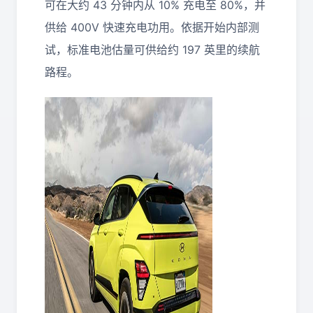
可在大约 43 分钟内从 10% 充电至 80%，并
供给 400V 快速充电功用。依据开始内部测
试，标准电池估量可供给约 197 英里的续航
路程。