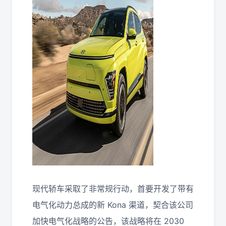
现代轿车采取了非常规行动，首要开发了带有
电气化动力总成的新 Kona 渠道，契合该公司
加快电气化战略的公告，该战略将在 2030