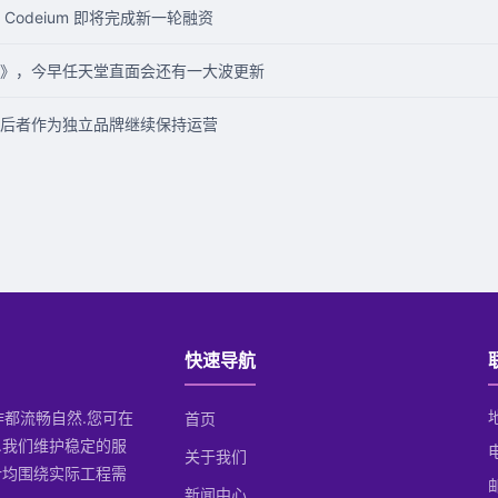
odeium 即将完成新一轮融资
》，今早任天堂直面会还有一大波更新
后者作为独立品牌继续保持运营
快速导航
操作都流畅自然.您可在
首页
.我们维护稳定的服
关于我们
计均围绕实际工程需
邮
新闻中心