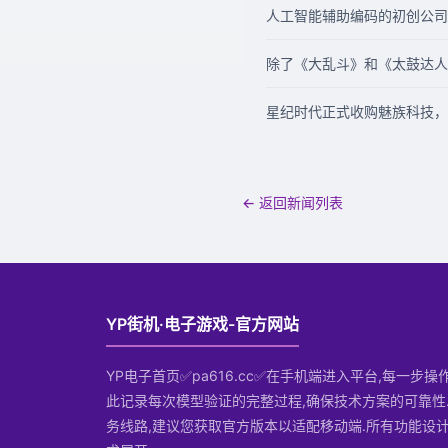
人工智能辅助编码的初创公司 C
除了《大乱斗》和《太鼓达人
星纪时代正式收购魅族科技，
← 返回新闻列表
YP街机·电子游戏-官方网站
YP电子首页✅pa616.cc✅在手机端进入平台,每一步
此记录每次模型验证的完整过程,确保技术方案的可靠性
务线路,建议您获取官方版本以适配移动端.所有功能设