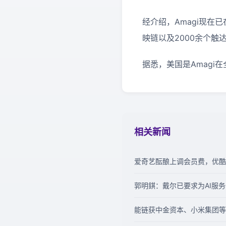
经介绍，Amagi现在
映链以及2000余个触
据悉，美国是Amagi
相关新闻
爱奇艺酝酿上调会员费，优酷
郭明錤：戴尔已要求为AI服务
能链获中金资本、小米集团等 