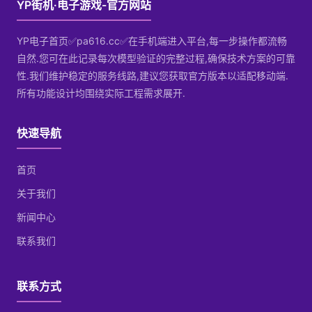
YP街机·电子游戏-官方网站
YP电子首页✅pa616.cc✅在手机端进入平台,每一步操作都流畅
自然.您可在此记录每次模型验证的完整过程,确保技术方案的可靠
性.我们维护稳定的服务线路,建议您获取官方版本以适配移动端.
所有功能设计均围绕实际工程需求展开.
快速导航
首页
关于我们
新闻中心
联系我们
联系方式