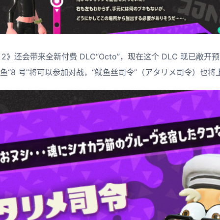
n 2》还会带来全新付费 DLC“Octo”，现在这个 DLC 现已敞开预
章鱼“8 号”将可以参加对战，“鱿鱼丝司令”（アタリメ司令）也将