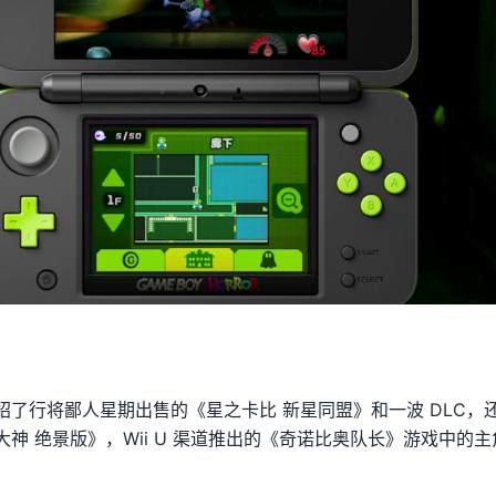
绍了行将鄙人星期出售的《星之卡比 新星同盟》和一波 DLC，
神 绝景版》，Wii U 渠道推出的《奇诺比奥队长》游戏中的主