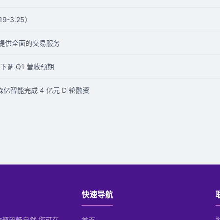
-3.25）
易者提供全面的交易服务
调 Q1 营收预期
亿智能完成 4 亿元 D 轮融资
快速导航
操作都流畅自然.您可在