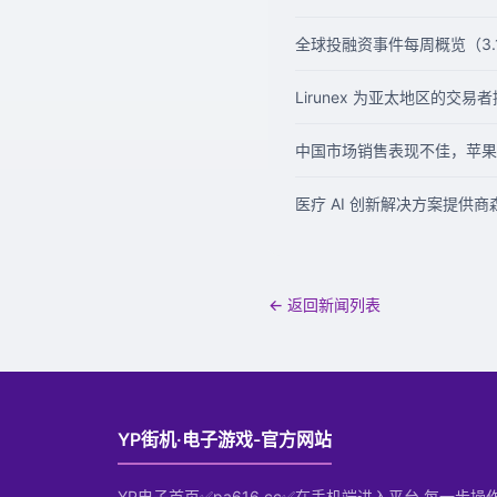
全球投融资事件每周概览（3.19
Lirunex 为亚太地区的交
中国市场销售表现不佳，苹果下
医疗 AI 创新解决方案提供商森
← 返回新闻列表
YP街机·电子游戏-官方网站
YP电子首页✅pa616.cc✅在手机端进入平台,每一步