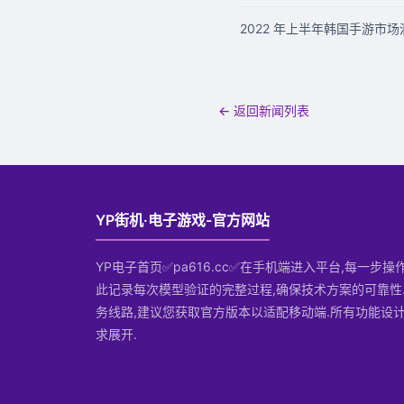
2022 年上半年韩国手游市场洞
← 返回新闻列表
YP街机·电子游戏-官方网站
YP电子首页✅pa616.cc✅在手机端进入平台,每一步
此记录每次模型验证的完整过程,确保技术方案的可靠性
务线路,建议您获取官方版本以适配移动端.所有功能设
求展开.