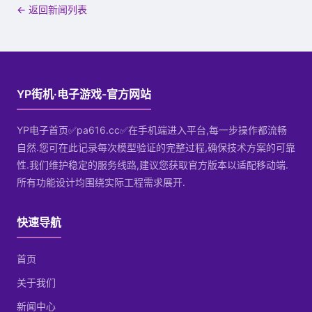
← 返回新闻列表
YP街机·电子游戏-官方网站
YP电子首页✅pa616.cc✅在手机端进入平台,每一步操作都流畅
自然.您可在此记录每次模型验证的完整过程,确保技术方案的可靠
性.我们维护稳定的服务线路,建议您获取官方版本以适配移动端.
所有功能设计均围绕实际工程需求展开.
快速导航
首页
关于我们
新闻中心