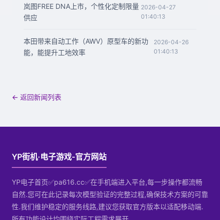
岚图FREE DNA上市，个性化定制限量
2026-04-27
01:40:13
供应
本田带来自动工作（AWV）原型车的新功
2026-04-26
01:40:13
能，能提升工地效率
← 返回新闻列表
YP街机·电子游戏-官方网站
YP电子首页✅pa616.cc✅在手机端进入平台,每一步操作都流畅
自然.您可在此记录每次模型验证的完整过程,确保技术方案的可靠
性.我们维护稳定的服务线路,建议您获取官方版本以适配移动端.
所有功能设计均围绕实际工程需求展开.