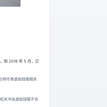
2018 年 5 月，已
比特币等虚拟钱银相关
安机关冲击虚拟钱银不合