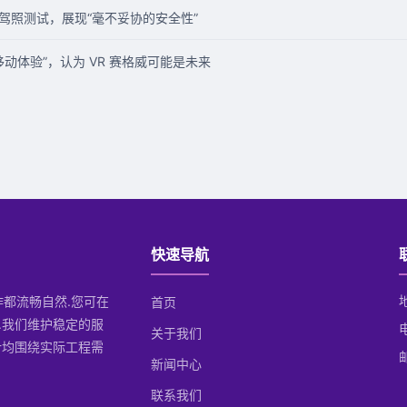
xi 通过驾照测试，展现“毫不妥协的安全性”
动体验”，认为 VR 赛格威可能是未来
快速导航
操作都流畅自然.您可在
首页
.我们维护稳定的服
关于我们
计均围绕实际工程需
邮
新闻中心
联系我们