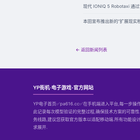
现代 IONIQ 5 Robota
本田宣布推出新的“扩展现实移
← 返回新闻列表
YP街机·电子游戏-官方网站
YP电子首页✅pa616.cc✅在手机端进入平台,每一步
此记录每次模型验证的完整过程,确保技术方案的可靠性
务线路,建议您获取官方版本以适配移动端.所有功能设
求展开.